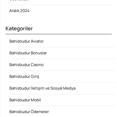
Aralık 2024
Kategoriler
Bahisbudur Aviator
Bahisbudur Bonuslar
Bahisbudur Casino
Bahisbudur Giriş
Bahisbudur İletişim ve Sosyal Medya
Bahisbudur Mobil
Bahisbudur Ödemeler