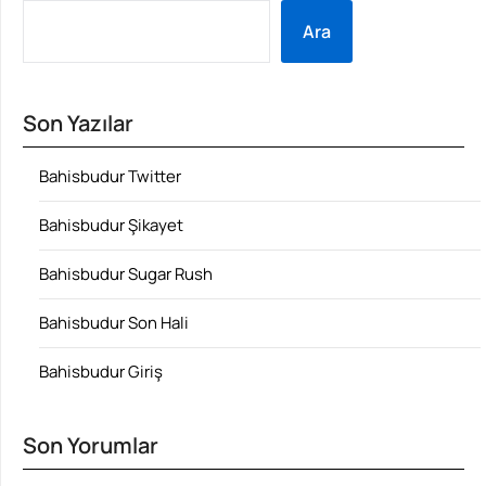
Ara
Son Yazılar
Bahisbudur Twitter
Bahisbudur Şikayet
Bahisbudur Sugar Rush
Bahisbudur Son Hali
Bahisbudur Giriş
Son Yorumlar