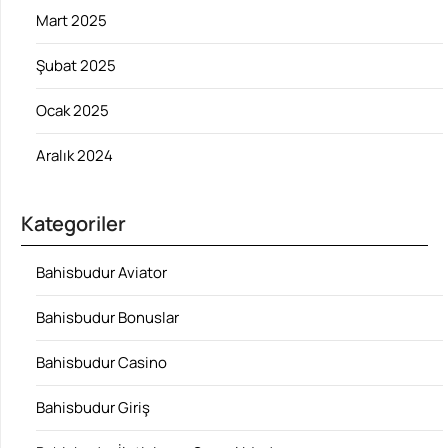
Mart 2025
Şubat 2025
Ocak 2025
Aralık 2024
Kategoriler
Bahisbudur Aviator
Bahisbudur Bonuslar
Bahisbudur Casino
Bahisbudur Giriş