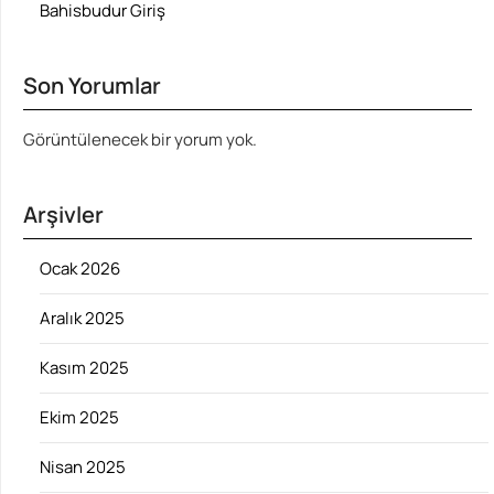
Bahisbudur Giriş
Son Yorumlar
Görüntülenecek bir yorum yok.
Arşivler
Ocak 2026
Aralık 2025
Kasım 2025
Ekim 2025
Nisan 2025