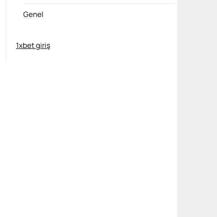
Genel
1xbet giriş