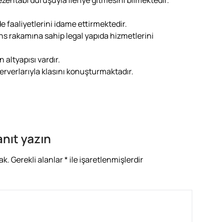
ezentabl duruşuyla ileriye gitmesini bilmektedir.
 faaliyetlerini idame ettirmektedir.
s rakamına sahip legal yapıda hizmetlerini
ltyapısı vardır.
erverlarıyla klasını konuşturmaktadır.
anıt yazın
ak.
Gerekli alanlar
*
ile işaretlenmişlerdir