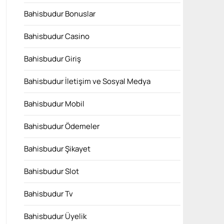
Bahisbudur Bonuslar
Bahisbudur Casino
Bahisbudur Giriş
Bahisbudur İletişim ve Sosyal Medya
Bahisbudur Mobil
Bahisbudur Ödemeler
Bahisbudur Şikayet
Bahisbudur Slot
Bahisbudur Tv
Bahisbudur Üyelik