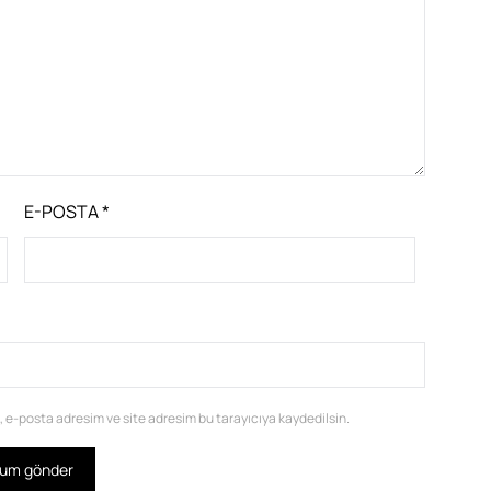
E-POSTA
*
 e-posta adresim ve site adresim bu tarayıcıya kaydedilsin.