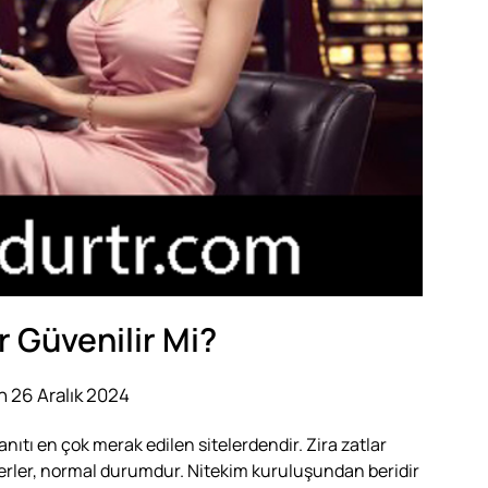
 Güvenilir Mi?
 26 Aralık 2024
yanıtı en çok merak edilen sitelerdendir. Zira zatlar
ler, normal durumdur. Nitekim kuruluşundan beridir