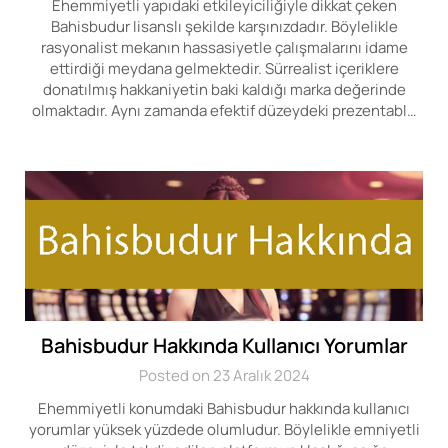
Ehemmiyetli yapıdaki etkileyiciliğiyle dikkat çeken
Bahisbudur lisanslı şekilde karşınızdadır. Böylelikle
rasyonalist mekanın hassasiyetle çalışmalarını idame
ettirdiği meydana gelmektedir. Sürrealist içeriklere
donatılmış hakkaniyetin baki kaldığı marka değerinde
olmaktadır. Aynı zamanda efektif düzeydeki prezentabl…
Bahisbudur Hakkında Kullanıcı Yorumlar
Posted on 23 Aralık 2024
Ehemmiyetli konumdaki Bahisbudur hakkında kullanıcı
yorumlar yüksek yüzdede olumludur. Böylelikle emniyetli