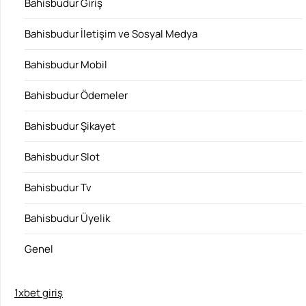
Bahisbudur Giriş
Bahisbudur İletişim ve Sosyal Medya
Bahisbudur Mobil
Bahisbudur Ödemeler
Bahisbudur Şikayet
Bahisbudur Slot
Bahisbudur Tv
Bahisbudur Üyelik
Genel
1xbet giriş