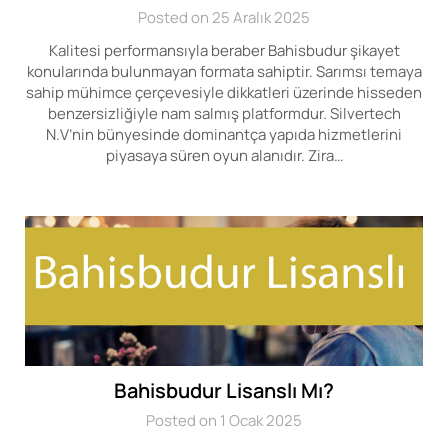
Posted on 25 Aralık 2025
Kalitesi performansıyla beraber Bahisbudur şikayet
konularında bulunmayan formata sahiptir. Sarımsı temaya
sahip mühimce çerçevesiyle dikkatleri üzerinde hisseden
benzersizliğiyle nam salmış platformdur. Silvertech
N.V’nin bünyesinde dominantça yapıda hizmetlerini
piyasaya süren oyun alanıdır. Zira…
Bahisbudur Lisanslı Mı?
Posted on 1 Ocak 2025