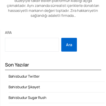
düzeyiyle takdir edilen platformun klaslığı açığa
çıkmaktadır. Aynı zamanda sürrealist içeriklerle donatılan
hassasiyetli markanın değeri toptadır. Zira hakkaniyetin
sağlandığı adaletli firmada…
ARA
Ara
Son Yazılar
Bahisbudur Twitter
Bahisbudur Şikayet
Bahisbudur Sugar Rush