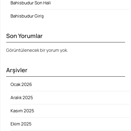
Bahisbudur Son Hali
Bahisbudur Giriş
Son Yorumlar
Görüntülenecek bir yorum yok.
Arşivler
Ocak 2026
Aralık 2025
Kasım 2025
Ekim 2025