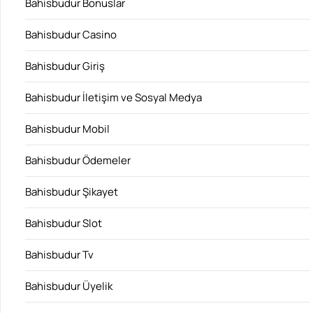
Bahisbudur Bonuslar
Bahisbudur Casino
Bahisbudur Giriş
Bahisbudur İletişim ve Sosyal Medya
Bahisbudur Mobil
Bahisbudur Ödemeler
Bahisbudur Şikayet
Bahisbudur Slot
Bahisbudur Tv
Bahisbudur Üyelik