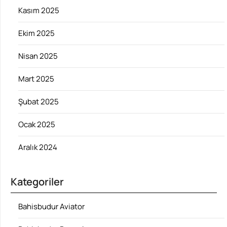
Kasım 2025
Ekim 2025
Nisan 2025
Mart 2025
Şubat 2025
Ocak 2025
Aralık 2024
Kategoriler
Bahisbudur Aviator