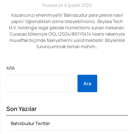
Posted on 6 Şubat 2025
Kazancınızı ehemmiyetli ‘Bahisbudur para çekme nasıl
yapılır’ öğrendikten sonra isteyebilirsiniz. Skysea Tech
N.V. holdingle legal şekilde hizmetlerini sunan mekandır.
Curacao kökeniyle OGL/2024/867/0414 lisans rakamıyla
muvaffak biçimde faaliyetlerini yürütmektedir. Böylelikle
turuncumtırak temalı mühim…
ARA
Ara
Son Yazılar
Bahisbudur Twitter