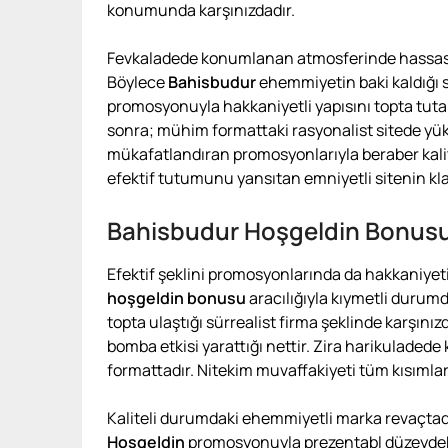
konumunda karşınızdadır.
Fevkaladede konumlanan atmosferinde hassasiy
Böylece
Bahisbudur
ehemmiyetin baki kaldığı 
promosyonuyla hakkaniyetli yapısını topta tut
sonra; mühim formattaki rasyonalist sitede yüks
mükafatlandıran promosyonlarıyla beraber kalit
efektif tutumunu yansıtan emniyetli sitenin kla
Bahisbudur Hoşgeldin Bonusu 
Efektif şeklini promosyonlarında da hakkaniye
hoşgeldin bonusu
aracılığıyla kıymetli dur
topta ulaştığı sürrealist firma şeklinde karşın
bomba etkisi yarattığı nettir. Zira harikulade
formattadır. Nitekim muvaffakiyeti tüm kısımları
Kaliteli durumdaki ehemmiyetli marka revaçtadı
Hoşgeldin
promosyonuyla prezentabl düzeydek