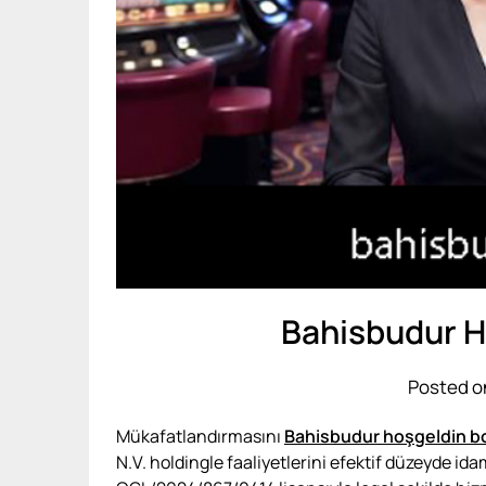
Bahisbudur H
Posted o
Mükafatlandırmasını
Bahisbudur hoşgeldin 
N.V. holdingle faaliyetlerini efektif düzeyde i