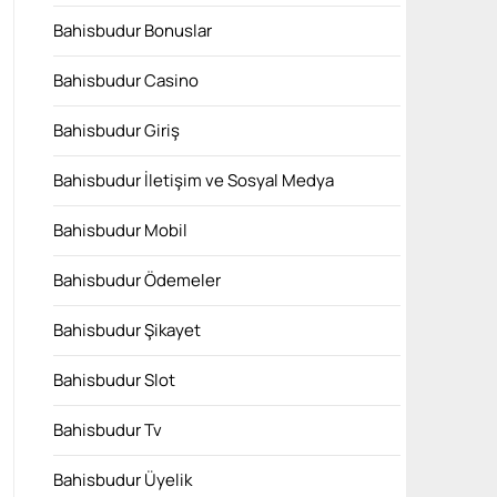
Bahisbudur Bonuslar
Bahisbudur Casino
Bahisbudur Giriş
Bahisbudur İletişim ve Sosyal Medya
Bahisbudur Mobil
Bahisbudur Ödemeler
Bahisbudur Şikayet
Bahisbudur Slot
Bahisbudur Tv
Bahisbudur Üyelik