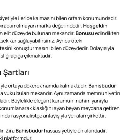
etiyle ileride kalmasını bilen ortam konumundadır.
sıradan olmayan marka değerindedir.
Hoşgeldin
an elit düzeyde bulunan mekandır.
Bonusu
edindikten
ek kar sağlayabilirsiniz. Ayrıca öteki
esini konuşturmasını bilen düzeydedir. Dolayısıyla
slığı açığa çıkmaktadır.
Şartları
tiyle ortaya dökerek namda kalmaktadır.
Bahisbudur
umda vuku bulan mekandır. Aynı zamanda memnuniyetin
ızdadır. Böylelikle elegant kurumun mühim yanıyla
de konumlanarak klaslığını ayan beyan meydana getiren
nda rasyonalistçe anlayışıyla yer alan şirkettir.
r. Zira
Bahisbudur
hassasiyetiyle ön alandadır.
i platformdur.