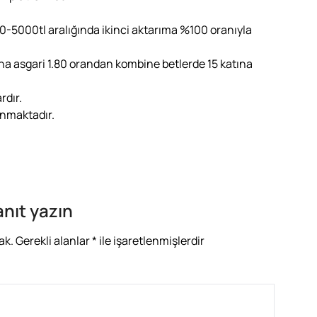
0-5000tl aralığında ikinci aktarıma %100 oranıyla
ına asgari 1.80 orandan kombine betlerde 15 katına
rdır.
unmaktadır.
anıt yazın
ak.
Gerekli alanlar
*
ile işaretlenmişlerdir