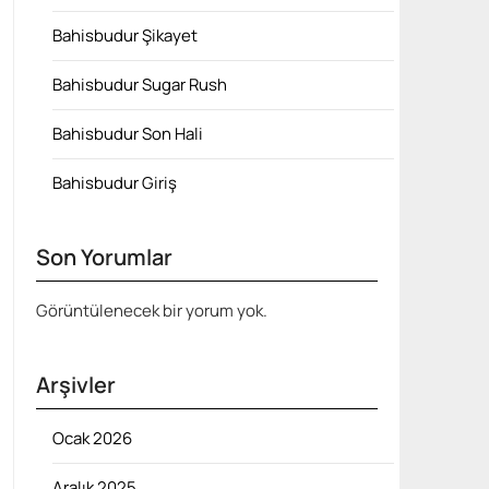
Bahisbudur Şikayet
Bahisbudur Sugar Rush
Bahisbudur Son Hali
Bahisbudur Giriş
Son Yorumlar
Görüntülenecek bir yorum yok.
Arşivler
Ocak 2026
Aralık 2025