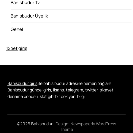
Bahisbudur Tv
Bahisbudur Üyelik
Genel
1xbet giriş
Bahisbudur giriş
ile bahis budur adresine hemen bağlan!
Bahisbudur güncel giriş, lisans, telegram, twitter, şikayet,
deneme bonusu, slot gibi bir çok yeni bilgi
©2026 Bahisbudur
| Design:
Newspaperly WordPress
Theme