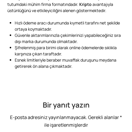
tutumdaki mühim firma formatındadır.
Kripto
avantajıyla
üstünlüğünü ve etkileyiciliğini alenen göstermektedir.
Hızlı ödeme aracı durumunda kıymetli tarafını net şekilde
ortaya koymaktadır.
Güvenle aktarımlarınızla çekimlerinizi yapabileceğiniz sıra
dışı marka durumunda olmaktadır.
Şifrelenmiş para birimi olarak online ödemelerde sıklıkla
karşınıza çıkan taraftadır.
Esnek limitleriyle beraber muvaffak duruşunu meydana
getirerek ön alana çıkmaktadır.
Bir yanıt yazın
E-posta adresiniz yayınlanmayacak.
Gerekli alanlar
*
ile işaretlenmişlerdir