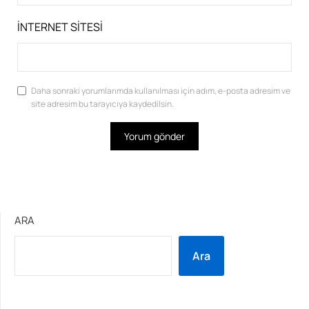
İNTERNET SITESI
Daha sonraki yorumlarımda kullanılması için adım, e-posta adresim ve
site adresim bu tarayıcıya kaydedilsin.
ARA
Ara